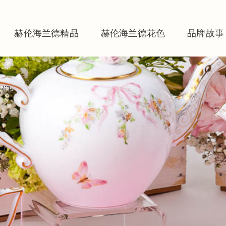
赫伦海兰德精品
赫伦海兰德花色
品牌故事
我们