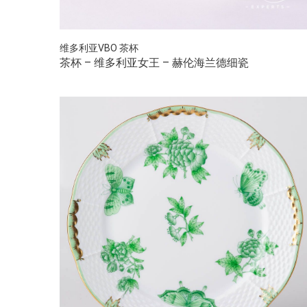
维多利亚VBO
茶杯
茶杯 – 维多利亚女王 – 赫伦海兰德细瓷