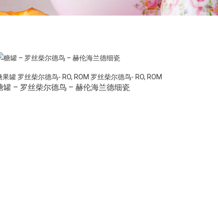
糖果罐
罗丝柴尔德鸟- RO, ROM
罗丝柴尔德鸟- RO, ROM
糖罐 – 罗丝柴尔德鸟 – 赫伦海兰德细瓷