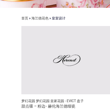
首页
»
海兰德花色
»
皇室设计
梦幻花园
梦幻花园
皇家花园 - EVICT
盘子
甜点碟 – 粉边- 赫伦海兰德细瓷