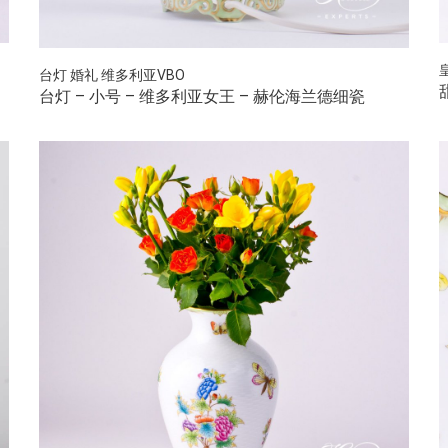
皇
台灯
婚礼
维多利亚VBO
台灯 – 小号 – 维多利亚女王 – 赫伦海兰德细瓷