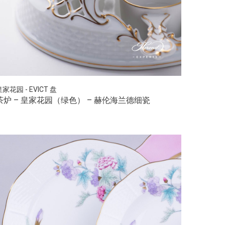
家花园 - EVICT
盘
茶炉 – 皇家花园（绿色） – 赫伦海兰德细瓷