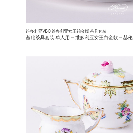
维多利亚VBO
维多利亚女王铂金版
茶具套装
基础茶具套装 单人用 – 维多利亚女王白金款 – 赫伦