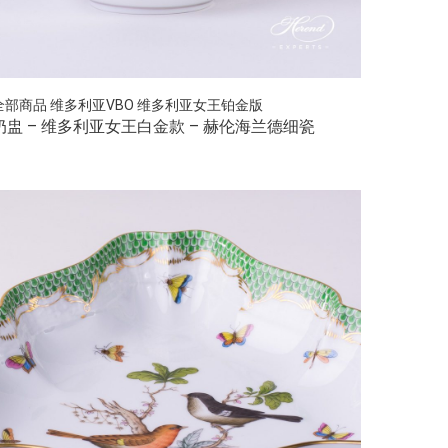
全部商品
维多利亚VBO
维多利亚女王铂金版
奶盅 – 维多利亚女王白金款 – 赫伦海兰德细瓷