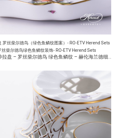
盘
罗丝柴尔德鸟（绿色鱼鳞纹图案）- RO-ETV Herend Sets
罗丝柴尔德鸟绿色鱼鳞纹装饰- RO-ETV Herend Sets
沙拉盘 – 罗丝柴尔德鸟 绿色鱼鳞纹 – 赫伦海兰德细…