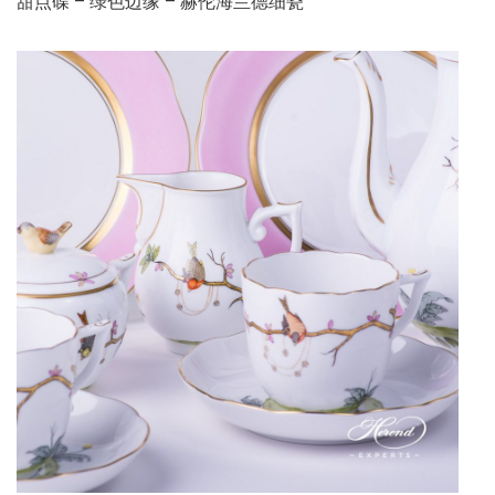
甜点碟 – 绿色边缘 – 赫伦海兰德细瓷