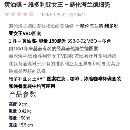
黄油碟 – 维多利亚女王 – 赫伦海兰德细瓷
1000+ 人关注了这个商品
赫伦海兰德细瓷枝杈壶纽黄油碟
– 赫伦海兰德
维多利
亚女王VBO
图案
1 件 –
黄油碟- 容量 150毫升
393-0-02 VBO – 多色
自1851年来赫赫有名的经典赫伦海兰德图案
赫伦海兰德 维多利亚女王VBO图案绘有牡丹花和蝴蝶
此款黄油碟对于所有的维多利亚女王早餐和晚餐用具套
装都是理想的选择
维多利亚女王VBO
图案在茶，咖啡，浓缩咖啡杯碟套装
和晚餐套装中均可应用
产品参数
高度
: 9 cm
重量
: 0.42 kg
容量
: 150ml
直径
: 15.5 cm