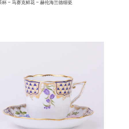
茶杯 – 马赛克鲜花 – 赫伦海兰德细瓷