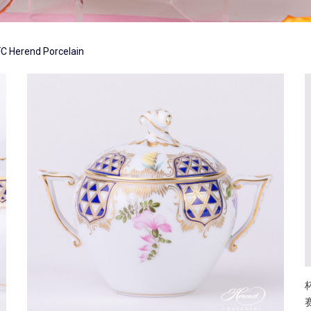
rend Porcelain
赛