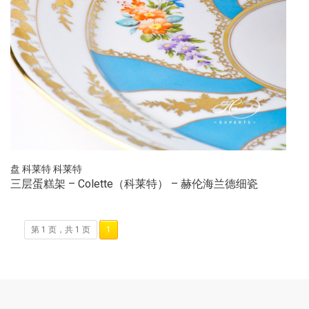
盘
科莱特
科莱特
三层蛋糕架 – Colette（科莱特） – 赫伦海兰德细瓷
第 1 页，共 1 页
1