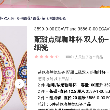
 双人份– 织锦蔷薇/ 蔷薇- 赫伦海兰德细瓷
3599-0-00 EGAVT and 3586-0-00 EGAV
配甜点碟咖啡杯 双人份– 
细瓷
1000+ 人关注了这个商品
赫伦海兰德细瓷 配甜点碟双人份
咖啡杯
您将收到以下产品：
2 件
-咖啡/浓缩咖啡杯 – 容量100毫升
359
2 件 –
茶碟 -直径 12.5 厘米
3599-1-00 E
2 件
– 甜点碟- 直径 20 厘米
3586-0-00 E
总计：6件赫伦海兰德细瓷产品