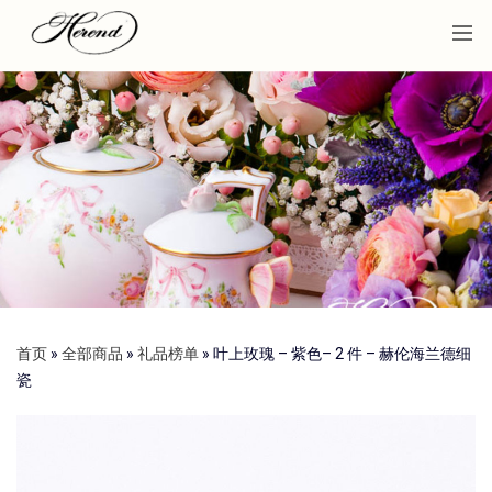
首页
»
全部商品
»
礼品榜单
»
叶上玫瑰 – 紫色– 2 件 – 赫伦海兰德细
瓷