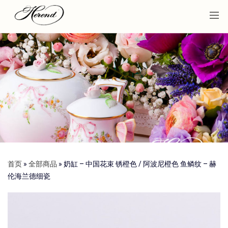
首页
»
全部商品
»
奶缸 – 中国花束 锈橙色 / 阿波尼橙色 鱼鳞纹 – 赫
伦海兰德细瓷