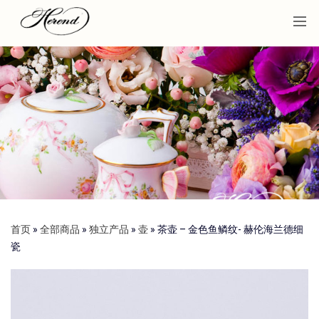
首页
»
全部商品
»
独立产品
»
壶
»
茶壶 – 金色鱼鳞纹- 赫伦海兰德细
瓷