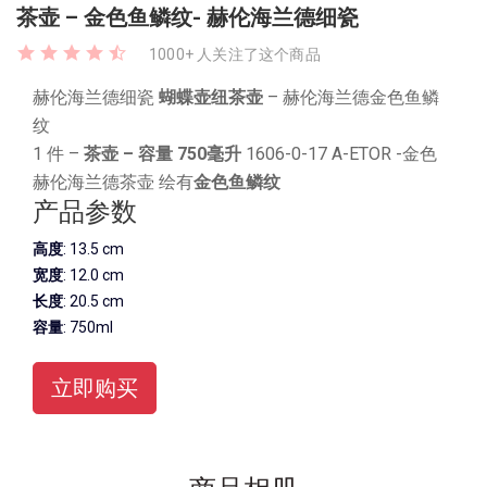
茶壶 – 金色鱼鳞纹- 赫伦海兰德细瓷
1000+ 人关注了这个商品
赫伦海兰德细瓷
蝴蝶壶纽茶壶
– 赫伦海兰德金色鱼鳞
纹
1 件
–
茶壶 – 容量 750毫升
1606-0-17 A-ETOR -金色
赫伦海兰德茶壶 绘有
金色鱼鳞纹
产品参数
高度
: 13.5 cm
宽度
: 12.0 cm
长度
: 20.5 cm
容量
: 750ml
立即购买