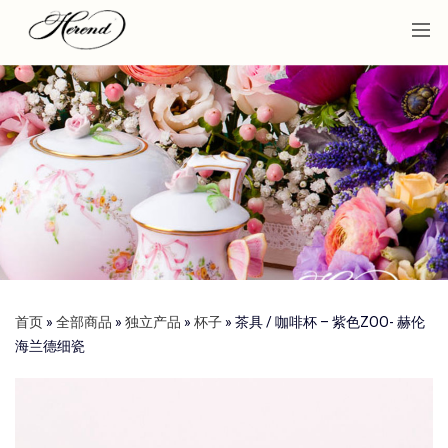
首页
»
全部商品
»
独立产品
»
杯子
»
茶具 / 咖啡杯 – 紫色ZOO- 赫伦
海兰德细瓷