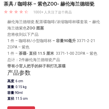
茶具 / 咖啡杯 – 紫色ZOO- 赫伦海兰德细瓷
1000+ 人关注了这个商品
赫伦海兰德细瓷 配茶碟咖啡/浓缩咖啡杯碟套装
– 赫伦
海兰德紫色
ZOO 图案
您将收到以下产品:
1 件 – 咖啡杯/小型咖啡杯
– 容量90毫升
3371-2-21
ZOPA – 紫色
1 件 –
茶碟- 直径 11.5 厘米
3371-1-00 ZOPA – 紫色
总计：2件赫伦海兰德细瓷产品
带有小官人把手的杯子和打孔茶碟
产品参数
高度
: 6 cm
重量
: 0.15 kg
容量
:90ml
直径
: 11.5 cm