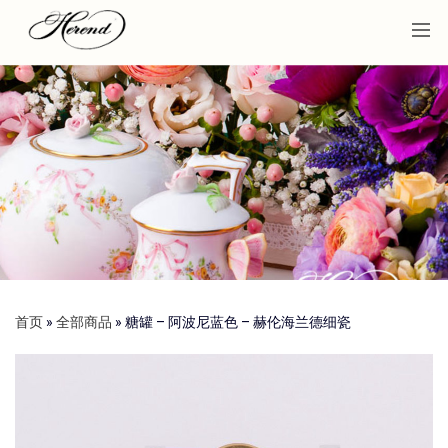
首页
»
全部商品
»
糖罐 – 阿波尼蓝色 – 赫伦海兰德细瓷