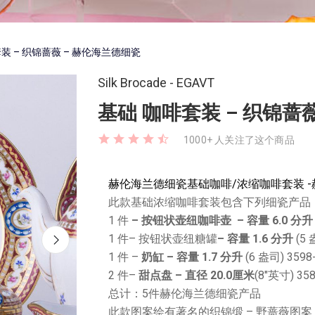
装 – 织锦蔷薇 – 赫伦海兰德细瓷
Silk Brocade - EGAVT
基础 咖啡套装 – 织锦蔷
1000+ 人关注了这个商品
赫伦海兰德细瓷基础咖啡/浓缩咖啡套装 -赫
此款基础浓缩咖啡套装包含下列细瓷产品
1 件
– 按钮状壶纽咖啡壶
– 容量 6.0 分升
1 件– 按钮状壶纽糖罐
– 容量 1.6 分升
(5 
1 件 –
奶缸 – 容量 1.7 分升
(6 盎司) 3598
2 件–
甜点盘 – 直径 20.0厘米
(8″英寸) 358
总计：5件赫伦海兰德细瓷产品
此款图案绘有著名的织锦缎 – 野蔷薇图案