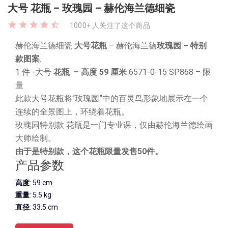
大号 花瓶 – 玫瑰园 – 赫伦海兰德细瓷
1000+ 人关注了这个商品
赫伦海兰德细瓷
大号花瓶
– 赫伦海兰德
玫瑰园
– 特别
款图案
.
1 件 -大号
花瓶
– 高度 59 厘米
6571-0-15 SP868 – 限
量
此款大号花瓶将“玫瑰园”中的百灵鸟形象地展示在一个
连续的全景图上，环绕着花瓶。
玫瑰园特别款 花瓶是一门专业课，仅由赫伦海兰德绘画
大师绘制。
由于是特别款，这个花瓶限量发售50件。
产品参数
高度
: 59 cm
重量
: 5.5 kg
直径
: 33.5 cm