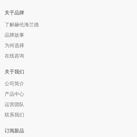
关于品牌
了解赫伦海兰德
品牌故事
为何选择
在线咨询
关于我们
公司简介
产品中心
运营团队
联系我们
订阅新品