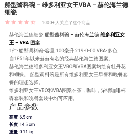
船型酱料碗 – 维多利亚女王VBA – 赫伦海兰德
细瓷
1000+ 人关注了这个商品
赫伦海兰德细瓷
船型酱料碗
– 赫伦海兰德
维多利亚女
王 – VBA
图案.
1件-船型调料碗-容量 100毫升 219-0-00 VBA-多色
自1851年以来赫赫有名的经典赫伦海兰德图案。
赫伦海兰德维多利亚女王VBO和VBA图案均绘有牡丹花
和蝴蝶。 船型调料碗是所有维多利亚女王早餐和晚餐套
餐的理想选择。
维多利亚女王VBO和VBA图案在茶，咖啡，浓缩咖啡杯
碟套装和晚餐套装中均可应用。
产品参数
高度
: 6.5 cm
长度
: 14.5 cm
重量
: 0.11 kg