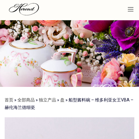
首页
»
全部商品
»
独立产品
»
盘
»
船型酱料碗 – 维多利亚女王VBA –
赫伦海兰德细瓷