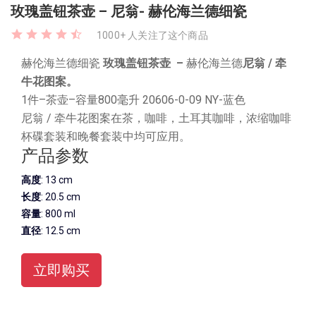
玫瑰盖钮茶壶 – 尼翁- 赫伦海兰德细瓷
1000+ 人关注了这个商品
赫伦海兰德细瓷
玫瑰盖钮茶壶
–
赫伦海兰德
尼翁 / 牵
牛花图案。
1件–茶壶–容量800毫升 20606-0-09 NY-蓝色
尼翁 / 牵牛花图案在茶，咖啡，土耳其咖啡，浓缩咖啡
杯碟套装和晚餐套装中均可应用。
产品参数
高度
: 13 cm
长度
: 20.5 cm
容量
: 800 ml
直径
: 12.5 cm
立即购买